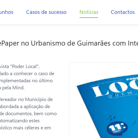
unhos
Casos de sucesso
Notícias
Contactos
ePaper no Urbanismo de Guimarães com Inteli
ista "Poder Local",
dado a conhecer o caso de
implementadas no último
 pela Mind.
(Vereador no Município de
abordada a aplicação de
ão de documentos, bem como
automatizando estes
ístico mais céleres e em