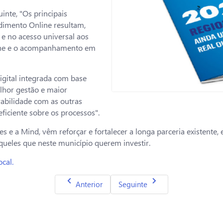
inte, "Os principais
dimento Online resultam,
 e no acesso universal aos
line e o acompanhamento em
igital integrada com base
elhor gestão e maior
abilidade com as outras
ficiente sobre os processos".
 e a Mind, vêm reforçar e fortalecer a longa parceria existente,
queles que neste município querem investir.
cal.
Artigo anterior: Venha visitar-nos, de 8 a 1
Artigo seguinte: ePaper valida
Anterior
Seguinte