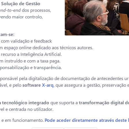
a
Solução de Gestão
end-to-end
dos processos,
vendo maior controlo,
acam-se:
, com validação e feedback
m espaço online dedicado aos técnicos autores.
urso a Inteligência Artificial.
m instruído e com a taxa paga.
ponsabilização e transparência.
esponsável pela digitalização de documentação de antecedentes ur
ável, e pelo
software
X-arq
, que assegura a gestão, preservação 
a tecnológico integrado
que suporta a
transformação digital 
l e centrada no utilizador.
el e em funcionamento.
Pode aceder diretamente através deste 