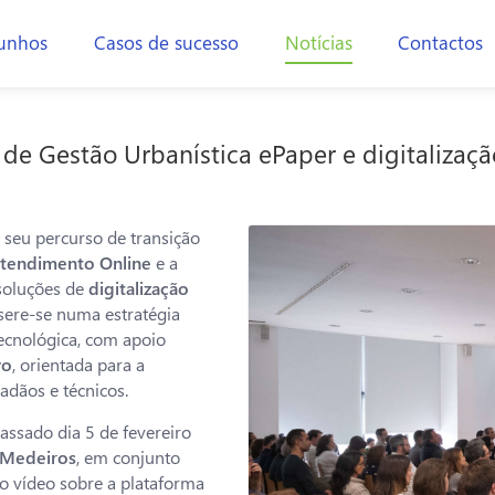
unhos
Casos de sucesso
Notícias
Contactos
 de Gestão Urbanística ePaper e digitalizaç
seu percurso de transição
tendimento Online
e a
soluções de
digitalização
insere-se numa estratégia
ecnológica, com apoio
vo
, orientada para a
dadãos e técnicos.
assado dia 5 de fevereiro
 Medeiros
, em conjunto
ujo vídeo sobre a plataforma