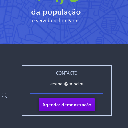
da população
é servida pelo ePaper
CONTACTO
epaper@mind.pt
Agendar demonstração