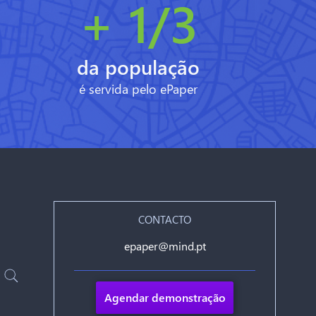
+ 1/3
da população
é servida pelo ePaper
CONTACTO
epaper@mind.pt
Agendar demonstração