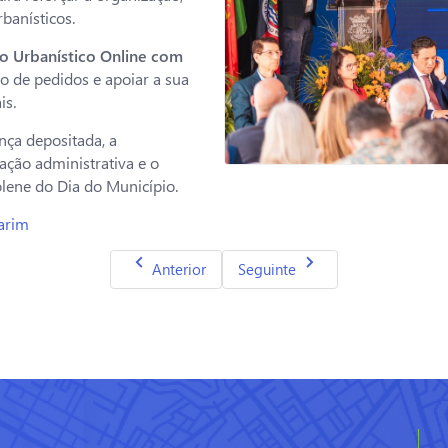
banísticos.
 Urbanístico Online com
ão de pedidos e apoiar a sua
is.
nça depositada, a
ação administrativa e o
olene do Dia do Município.
Marim
Artigo anterior: Portimão inova Urbanismo 
Artigo seguinte: Évora disponi
Anterior
Seguinte