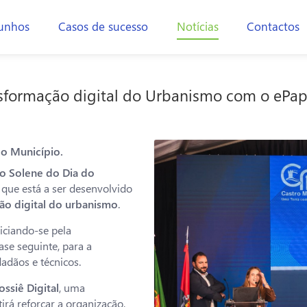
unhos
Casos de sucesso
Notícias
Contactos
nsformação digital do Urbanismo com o ePap
o Município.
o Solene do Dia do
 que está a ser desenvolvido
ão digital do urbanismo
.
niciando-se pela
se seguinte, para a
dadãos e técnicos.
ssiê Digital
, uma
rá reforçar a organização,