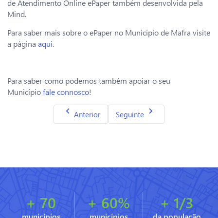
de Atendimento Online ePaper também desenvolvida pela
Mind.
Para saber mais sobre o ePaper no Município de Mafra visite
a página
aqui
.
Para saber como podemos também apoiar o seu
Município
fale connosco
!
Artigo anterior: Implementação do ePaper e
Artigo seguinte: ePaper em Sint
Anterior
Seguinte
+ 70
+ 60%
+ 1/3
municípios
municípios
da população